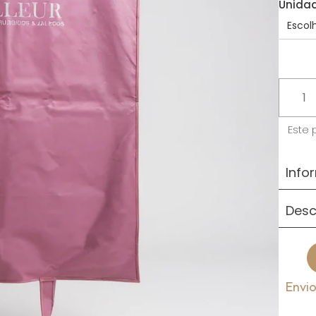
Unida
Este 
Info
Desc
Envi