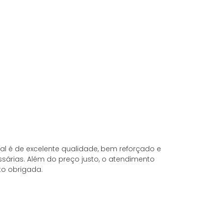
ial é de excelente qualidade, bem reforçado e
A
árias. Além do preço justo, o atendimento
to obrigada.