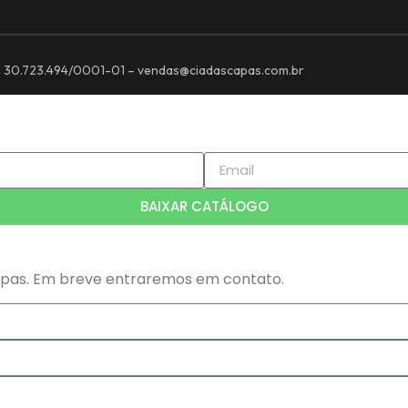
: 30.723.494/0001-01 – vendas@ciadascapas.com.br
BAIXAR CATÁLOGO
apas. Em breve entraremos em contato.